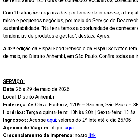
de feira, serão 125 horas de conteúdos exclusivos, conectand
Com 10 atrações organizadas por temas de interesse, a Fispa
micro e pequenos negócios, por meio do Serviço de Desenvolvi
sustentabilidade. “Na feira temos a oportunidade de conhecer
tendências de produtos e gestão”, destaca Ayres.
A 42ª edição da Fispal Food Service e da Fispal Sorvetes têm o
de maio, no Distrito Anhembi, em São Paulo. Confira todas as 
SERVIÇO:
Data
: 26 a 29 de maio de 2026
Local
: Distrito Anhembi
Endereço
: Av. Olavo Fontoura, 1209 – Santana, São Paulo – S
Horários:
Terça a quinta-feira: 13h às 20h | Sexta-feira: 13 às
Ingressos:
Acesse
aqui
; valores do 2º lote até o dia 25/05
Agência de Viagem:
clique
aqui
.
Credenciamento de imprensa:
neste
link