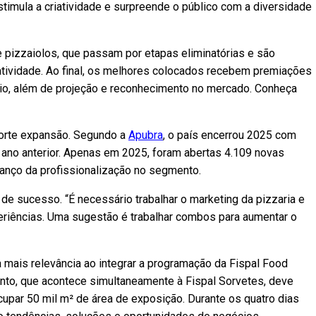
imula a criatividade e surpreende o público com a diversidade
 pizzaiolos, que passam por etapas eliminatórias e são
iatividade. Ao final, os melhores colocados recebem premiações
cio, além de projeção e reconhecimento no mercado. Conheça
forte expansão. Segundo a
Apubra
, o país encerrou 2025 com
 ano anterior. Apenas em 2025, foram abertas 4.109 novas
avanço da profissionalização no segmento.
 de sucesso. “É necessário trabalhar o marketing da pizzaria e
periências. Uma sugestão é trabalhar combos para aumentar o
a mais relevância ao integrar a programação da Fispal Food
ento, que acontece simultaneamente à Fispal Sorvetes, deve
ocupar 50 mil m² de área de exposição. Durante os quatro dias