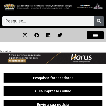
Publicidade
Anterior
◀︎
Próxi
▶︎
Pesquisar fornecedores
Guia Impresso Online
Envie a sua notícia