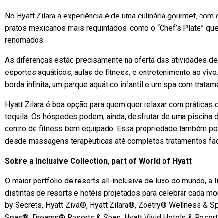
No Hyatt Zilara a experiência é de uma culinária gourmet, com
pratos mexicanos mais requintados, como o “Chef’s Plate” q
renomados.
As diferenças estão precisamente na oferta das atividades d
esportes aquáticos, aulas de fitness, e entretenimento ao vivo
borda infinita, um parque aquático infantil e um spa com trat
Hyatt Zilara é boa opção para quem quer relaxar com práticas 
tequila. Os hóspedes podem, ainda, desfrutar de uma piscina de
centro de fitness bem equipado. Essa propriedade também po
desde massagens terapêuticas até completos tratamentos faci
Sobre a Inclusive Collection, part of World of Hyatt
O maior portfólio de resorts all-inclusive de luxo do mundo, a I
distintas de resorts e hotéis projetados para celebrar cada mo
by Secrets, Hyatt Ziva®, Hyatt Zilara®, Zoëtry® Wellness & S
Spas®, Dreams® Resorts & Spas, Hyatt Vivid Hotels & Resort