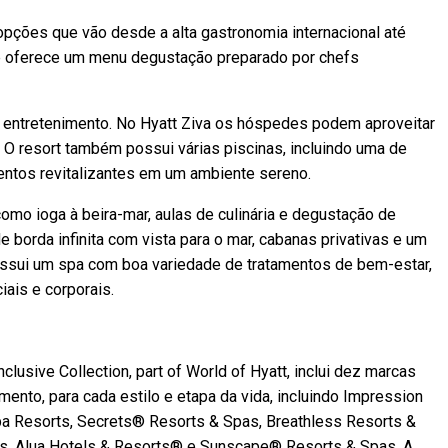
 opções que vão desde a alta gastronomia internacional até
ue oferece um menu degustação preparado por chefs
e entretenimento. No Hyatt Ziva os hóspedes podem aproveitar
. O resort também possui várias piscinas, incluindo uma de
amentos revitalizantes em um ambiente sereno.
como ioga à beira-mar, aulas de culinária e degustação de
 borda infinita com vista para o mar, cabanas privativas e um
ssui um spa com boa variedade de tratamentos de bem-estar,
ais e corporais.
nclusive Collection, part of World of Hyatt, inclui dez marcas
mento, para cada estilo e etapa da vida, incluindo Impression
pa Resorts, Secrets® Resorts & Spas, Breathless Resorts &
s, Alua Hotels & Resorts® e Sunscape® Resorts & Spas. A