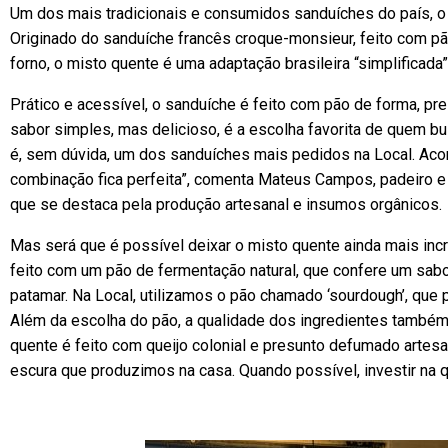
Um dos mais tradicionais e consumidos sanduíches do país, o 
Originado do sanduíche francês croque-monsieur, feito com pã
forno, o misto quente é uma adaptação brasileira “simplificada
Prático e acessível, o sanduíche é feito com pão de forma, pres
sabor simples, mas delicioso, é a escolha favorita de quem bu
é, sem dúvida, um dos sanduíches mais pedidos na Local. Ac
combinação fica perfeita”, comenta Mateus Campos, padeiro e 
que se destaca pela produção artesanal e insumos orgânicos.
Mas será que é possível deixar o misto quente ainda mais incr
feito com um pão de fermentação natural, que confere um sabor
patamar. Na Local, utilizamos o pão chamado ‘sourdough’, que
Além da escolha do pão, a qualidade dos ingredientes também fa
quente é feito com queijo colonial e presunto defumado artesa
escura que produzimos na casa. Quando possível, investir na q