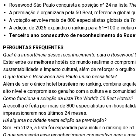
Rosewood São Paulo conquista a posição nº 24 na lista
The
A premiação é organizada pela 50 Best, referência global q
A votação envolve mais de 800 especialistas globais da
Th
A edição de 2025 expandiu o ranking para 51–100 e incluiu
Terceiro ano consecutivo de reconhecimento do Rose
PERGUNTAS FREQUENTES
Qual é a importância desse reconhecimento para o Rosewood 
Estar entre os melhores hotéis do mundo reafirma o compromi
sustentabilidade e impacto cultural, além de reforçar o orgulho 
O que torna o Rosewood São Paulo único nessa lista?
Além de ser o único hotel brasileiro no ranking, combina arqui
alto nível e compromisso genuíno com a cultura e a comunidade
Como funciona a seleção da lista The World’s 50 Best Hotels?
A escolha é feita por mais de 800 especialistas em hospitali
impressionaram nos últimos 24 meses.
Há alguma novidade nesta edição da premiação?
Sim. Em 2025, a lista foi expandida para incluir o ranking de 
O que representa esse reconhecimento consecutivo para a m