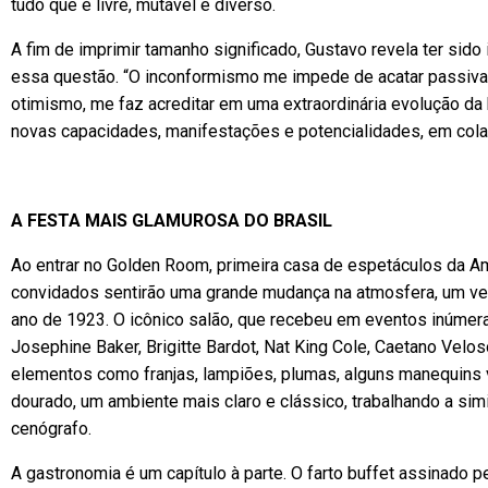
tudo que é livre, mutável e diverso.
A fim de imprimir tamanho significado, Gustavo revela ter sid
essa questão. “O inconformismo me impede de acatar passivam
otimismo, me faz acreditar em uma extraordinária evolução da
novas capacidades, manifestações e potencialidades, em cola
A FESTA MAIS GLAMUROSA DO BRASIL
Ao entrar no Golden Room, primeira casa de espetáculos da Amé
convidados sentirão uma grande mudança na atmosfera, um ver
ano de 1923. O icônico salão, que recebeu em eventos inúmer
Josephine Baker, Brigitte Bardot, Nat King Cole, Caetano Velos
elementos como franjas, lampiões, plumas, alguns manequins
dourado, um ambiente mais claro e clássico, trabalhando a simi
cenógrafo.
A gastronomia é um capítulo à parte. O farto buffet assinado p