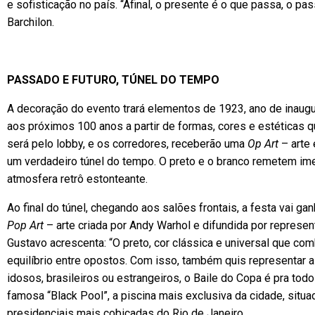
e sofisticação no país. “Afinal, o presente é o que passa, o pa
Barchilon.
PASSADO E FUTURO, TÚNEL DO TEMPO
A decoração do evento trará elementos de 1923, ano de inaugur
aos próximos 100 anos a partir de formas, cores e estéticas 
será pelo lobby, e os corredores, receberão uma
Op Art
– arte 
um verdadeiro túnel do tempo. O preto e o branco remetem im
atmosfera retrô estonteante.
Ao final do túnel, chegando aos salões frontais, a festa vai 
Pop Art
– arte criada por Andy Warhol e difundida por represent
Gustavo acrescenta: “O preto, cor clássica e universal que co
equilíbrio entre opostos. Com isso, também quis representar a 
idosos, brasileiros ou estrangeiros, o Baile do Copa é pra to
famosa “Black Pool”, a piscina mais exclusiva da cidade, situa
presidenciais mais cobiçadas do Rio de Janeiro.