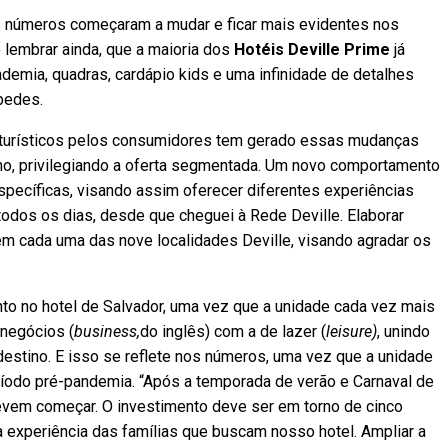
s números começaram a mudar e ficar mais evidentes nos
 lembrar ainda, que a maioria dos
Hotéis Deville Prime
já
emia, quadras, cardápio kids e uma infinidade de detalhes
pedes.
turísticos pelos consumidores tem gerado essas mudanças
mo, privilegiando a oferta segmentada. Um novo comportamento
ecíficas, visando assim oferecer diferentes experiências
todos os dias, desde que cheguei à Rede Deville. Elaborar
em cada uma das nove localidades Deville, visando agradar os
ento no hotel de Salvador, uma vez que a unidade cada vez mais
 negócios (
business,
do inglês) com a de lazer (
leisure)
, unindo
destino. E isso se reflete nos números, uma vez que a unidade
íodo pré-pandemia. “Após a temporada de verão e Carnaval de
devem começar. O investimento deve ser em torno de cinco
 a experiência das famílias que buscam nosso hotel. Ampliar a