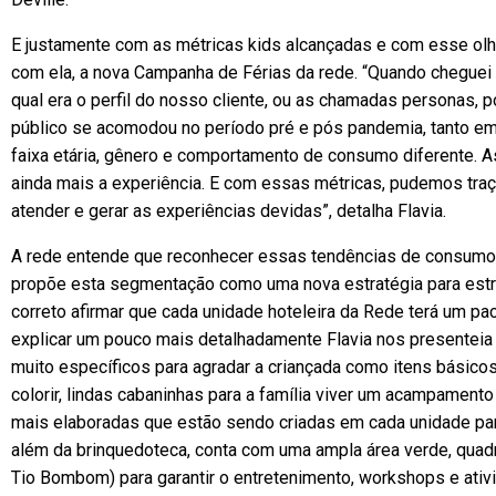
E justamente com as métricas kids alcançadas e com esse olhar
com ela, a nova Campanha de Férias da rede. “Quando cheguei 
qual era o perfil do nosso cliente, ou as chamadas personas, p
público se acomodou no período pré e pós pandemia, tanto em
faixa etária, gênero e comportamento de consumo diferente.
ainda mais a experiência. E com essas métricas, pudemos traç
atender e gerar as experiências devidas”, detalha Flavia.
A rede entende que reconhecer essas tendências de consumo
propõe esta segmentação como uma nova estratégia para estr
correto afirmar que cada unidade hoteleira da Rede terá um 
explicar um pouco mais detalhadamente Flavia nos presenteia
muito específicos para agradar a criançada como itens básicos
colorir, lindas cabaninhas para a família viver um acampamento
mais elaboradas que estão sendo criadas em cada unidade para
além da brinquedoteca, conta com uma ampla área verde, quadra
Tio Bombom) para garantir o entretenimento, workshops e ativid