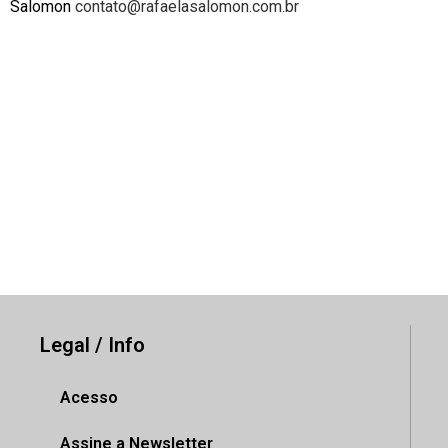
Salomon
contato@rafaelasalomon.com.br
Legal / Info
Acesso
Assine a Newsletter