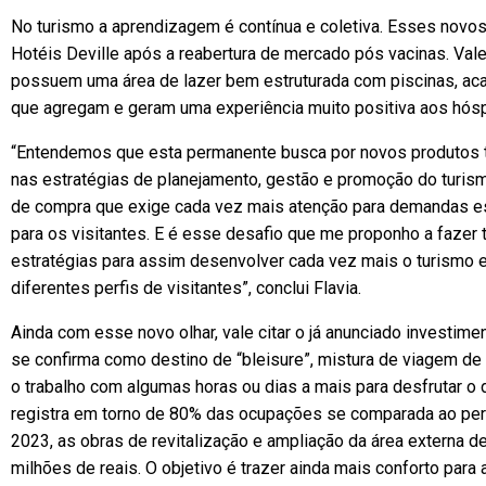
No turismo a aprendizagem é contínua e coletiva. Esses novo
Hotéis Deville após a reabertura de mercado pós vacinas. Vale
possuem uma área de lazer bem estruturada com piscinas, acad
que agregam e geram uma experiência muito positiva aos hós
“Entendemos que esta permanente busca por novos produtos 
nas estratégias de planejamento, gestão e promoção do turis
de compra que exige cada vez mais atenção para demandas esp
para os visitantes. E é esse desafio que me proponho a fazer 
estratégias para assim desenvolver cada vez mais o turismo 
diferentes perfis de visitantes”, conclui Flavia.
Ainda com esse novo olhar, vale citar o já anunciado investim
se confirma como destino de “bleisure”, mistura de viagem de
o trabalho com algumas horas ou dias a mais para desfrutar o 
registra em torno de 80% das ocupações se comparada ao per
2023, as obras de revitalização e ampliação da área externa 
milhões de reais. O objetivo é trazer ainda mais conforto para