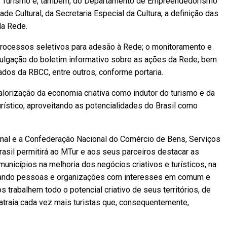
do Turismo e, também, do Departamento de Empreendedorismo
de Cultural, da Secretaria Especial da Cultura, a definição das
da Rede.
 processos seletivos para adesão à Rede; o monitoramento e
ulgação do boletim informativo sobre as ações da Rede; bem
ados da RBCC, entre outros, conforme portaria.
alorização da economia criativa como indutor do turismo e da
urístico, aproveitando as potencialidades do Brasil como
nal e a Confederação Nacional do Comércio de Bens, Serviços
asil permitirá ao MTur e aos seus parceiros destacar as
s municípios na melhoria dos negócios criativos e turísticos, na
tando pessoas e organizações com interesses em comum e
s trabalhem todo o potencial criativo de seus territórios, de
 atraia cada vez mais turistas que, consequentemente,