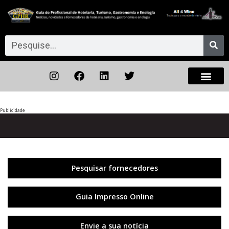
Publicidade
Anterior
◀︎
Próxi
▶︎
Pesquisar fornecedores
Guia Impresso Online
Envie a sua notícia