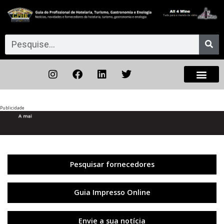
Publicidade
Anterior
◀︎
Próxi
▶︎
Pesquisar fornecedores
Guia Impresso Online
Envie a sua notícia