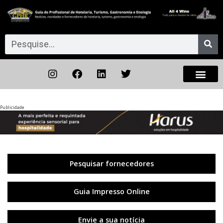
Publicidade
Anterior
◀︎
Próxi
▶︎
Pesquisar fornecedores
Guia Impresso Online
Envie a sua notícia