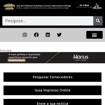
Publicidade
Anterior
◀︎
Próxi
▶︎
Pesquisar fornecedores
Guia Impresso Online
Envie a sua notícia