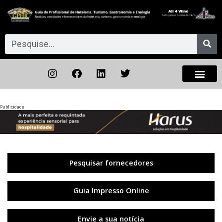
Publicidade
Anterior
◀︎
Próxi
▶︎
Pesquisar fornecedores
Guia Impresso Online
Envie a sua notícia