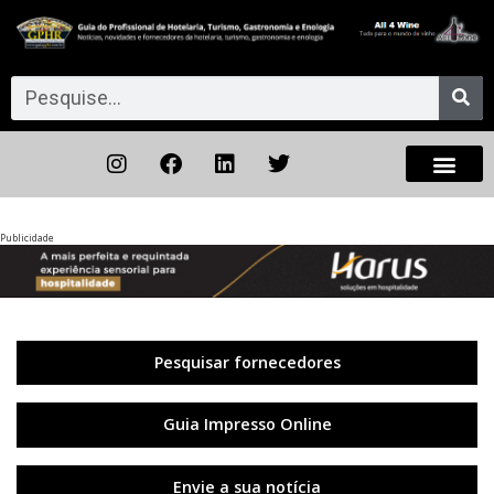
Publicidade
Anterior
◀︎
Próxi
▶︎
Pesquisar fornecedores
Guia Impresso Online
Envie a sua notícia