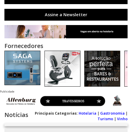
Assine a Newsletter
Fornecedores
Publicidade
Principais Categorias:
Hotelaria
|
Gastronomia
|
Notícias
Turismo
|
Vinho