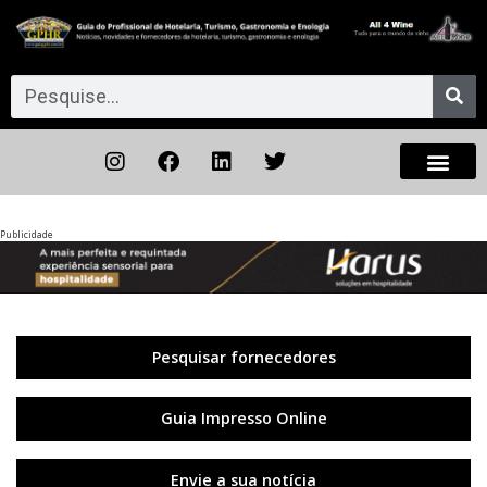
Publicidade
Anterior
◀︎
Próxi
▶︎
Pesquisar fornecedores
Guia Impresso Online
Envie a sua notícia