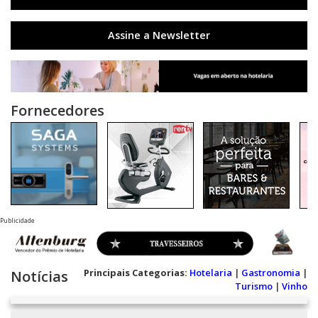
Assine a Newsletter
Fornecedores
Publicidade
Principais Categorias:
Hotelaria
|
Gastronomia
|
Notícias
Turismo
|
Vinho