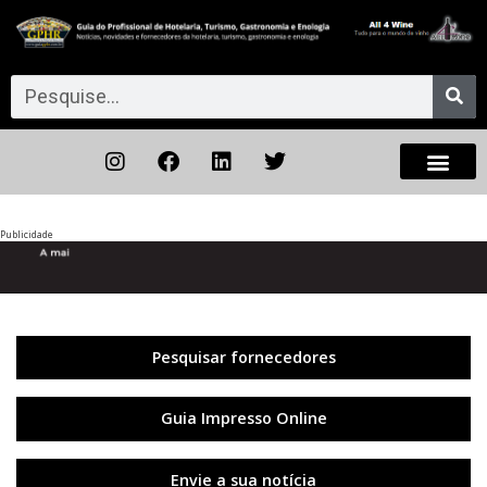
Publicidade
Anterior
◀︎
Próxi
▶︎
Pesquisar fornecedores
Guia Impresso Online
Envie a sua notícia