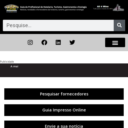
Publicidade
Anterior
◀︎
Próxi
▶︎
Pesquisar fornecedores
Guia Impresso Online
Envie a sua notícia