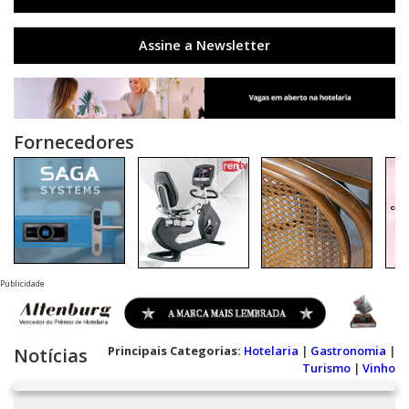
Assine a Newsletter
Fornecedores
Publicidade
Principais Categorias:
Hotelaria
|
Gastronomia
|
Notícias
Turismo
|
Vinho