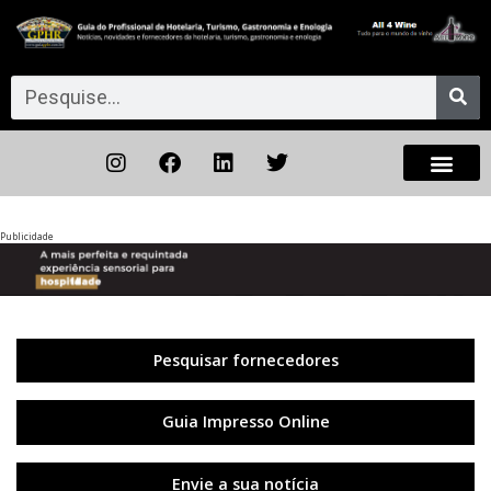
Publicidade
Anterior
◀︎
Próxi
▶︎
Pesquisar fornecedores
Guia Impresso Online
Envie a sua notícia