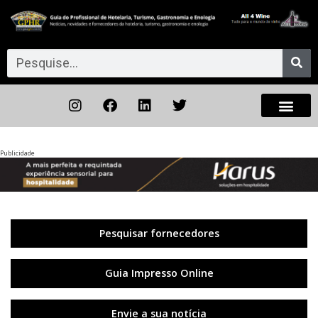
Publicidade
Anterior
◀︎
Próxi
▶︎
Pesquisar fornecedores
Guia Impresso Online
Envie a sua notícia