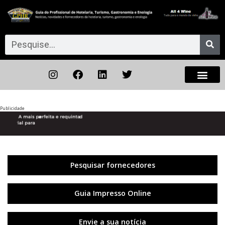
Publicidade
Anterior
◀︎
Próxi
▶︎
Pesquisar fornecedores
Guia Impresso Online
Envie a sua notícia