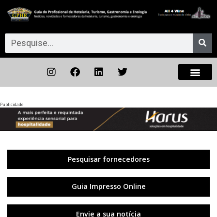
Publicidade
Anterior
◀︎
Próxi
▶︎
Pesquisar fornecedores
Guia Impresso Online
Envie a sua notícia