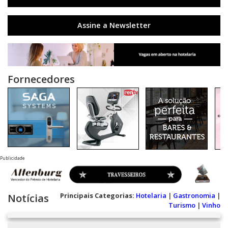
Assine a Newsletter
Fornecedores
Publicidade
Principais Categorias:
Hotelaria
|
Gastronomia
|
Notícias
Turismo
|
Vinho