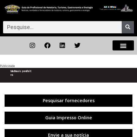
Publicidade
Anterior
◀︎
Próxi
▶︎
Pesquisar fornecedores
Guia Impresso Online
Envie a sua notícia