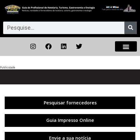
Publicidade
Anterior
◀︎
Próxi
▶︎
Pesquisar fornecedores
Guia Impresso Online
Envie a sua notícia