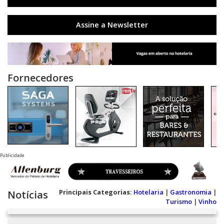
Assine a Newsletter
Fornecedores
Publicidade
Principais Categorias:
Hotelaria
|
Gastronomia
|
Notícias
Turismo
|
Vinho