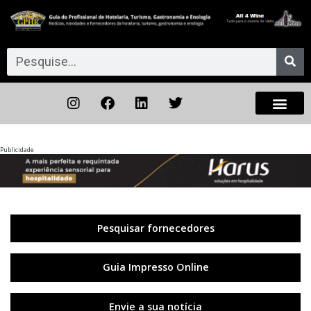
Publicidade
Anterior
◀︎
Próxi
▶︎
Pesquisar fornecedores
Guia Impresso Online
Envie a sua notícia