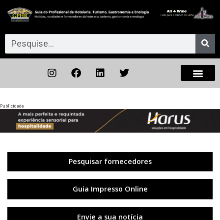
Publicidade
Anterior
◀︎
Próxi
▶︎
Pesquisar fornecedores
Guia Impresso Online
Envie a sua notícia