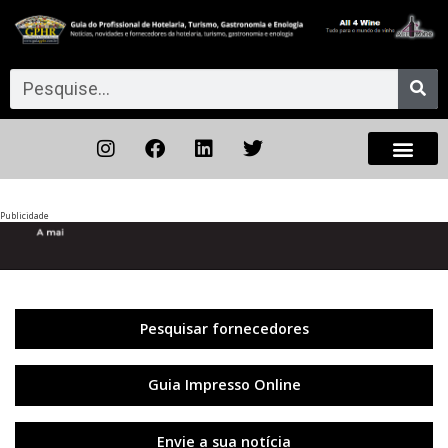
Publicidade
Anterior
◀︎
Próxi
▶︎
Pesquisar fornecedores
Guia Impresso Online
Envie a sua notícia