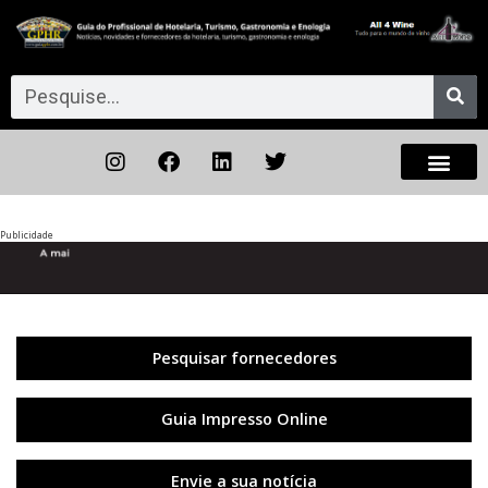
Publicidade
Anterior
◀︎
Próxi
▶︎
Pesquisar fornecedores
Guia Impresso Online
Envie a sua notícia