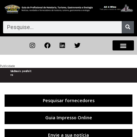
Publicidade
Anterior
◀︎
Próxi
▶︎
Pesquisar fornecedores
Guia Impresso Online
Envie a sua notícia