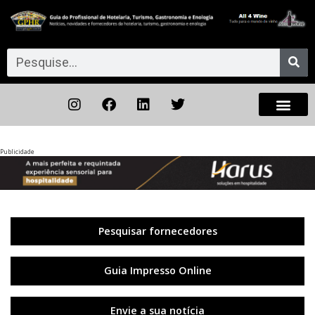
Publicidade
Anterior
◀︎
Próxi
▶︎
Pesquisar fornecedores
Guia Impresso Online
Envie a sua notícia