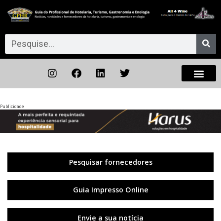
Publicidade
Anterior
◀︎
Próxi
▶︎
Pesquisar fornecedores
Guia Impresso Online
Envie a sua notícia