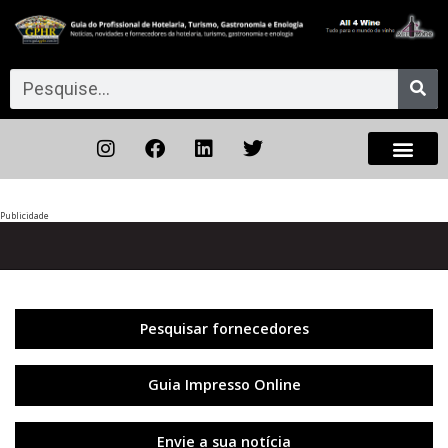
Publicidade
Anterior
◀︎
Próxi
▶︎
Pesquisar fornecedores
Guia Impresso Online
Envie a sua notícia