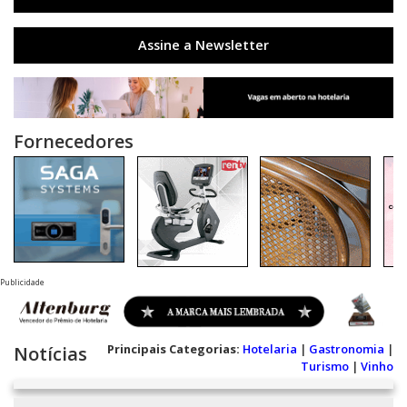
Assine a Newsletter
Fornecedores
Publicidade
Principais Categorias:
Hotelaria
|
Gastronomia
|
Notícias
Turismo
|
Vinho