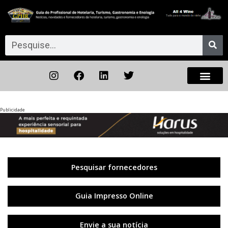
Publicidade
Anterior
◀︎
Próxi
▶︎
Pesquisar fornecedores
Guia Impresso Online
Envie a sua notícia