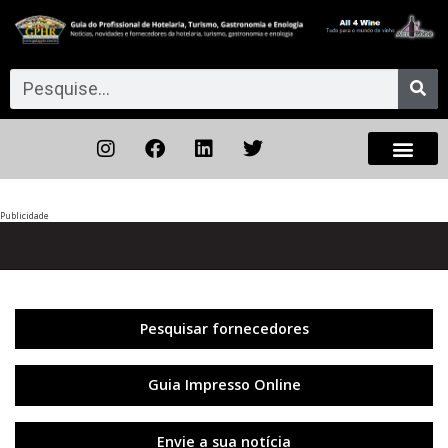
Publicidade
Anterior
◀︎
Próxi
▶︎
Pesquisar fornecedores
Guia Impresso Online
Envie a sua notícia