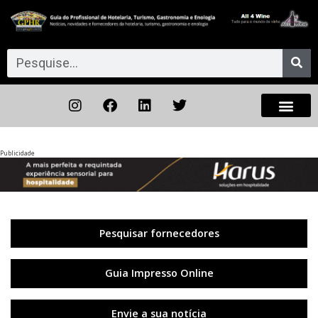
Publicidade
Anterior
◀︎
Próxi
▶︎
Pesquisar fornecedores
Guia Impresso Online
Envie a sua notícia