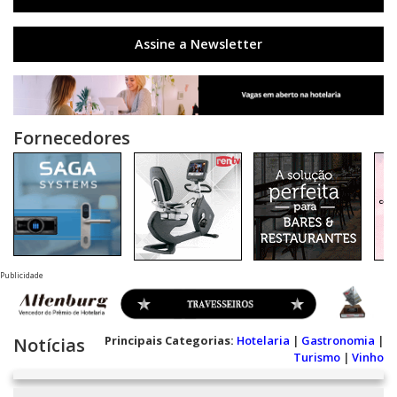
Assine a Newsletter
Fornecedores
Publicidade
Principais Categorias:
Hotelaria
|
Gastronomia
|
Notícias
Turismo
|
Vinho