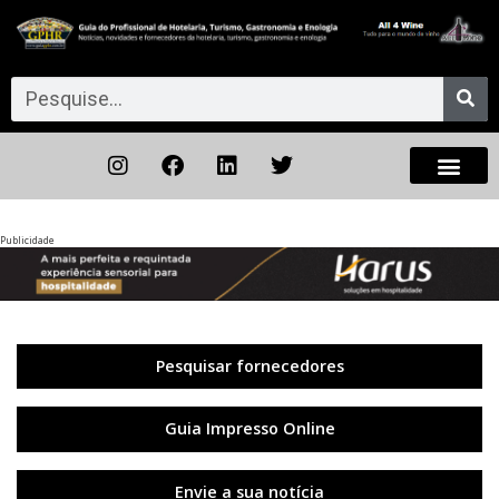
Publicidade
Anterior
◀︎
Próxi
▶︎
Pesquisar fornecedores
Guia Impresso Online
Envie a sua notícia