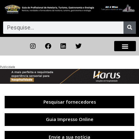
Publicidade
Anterior
◀︎
Próxi
▶︎
Pesquisar fornecedores
Guia Impresso Online
Envie a sua notícia