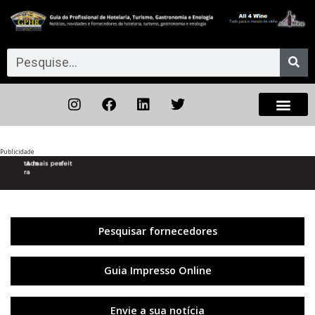
Publicidade
Anterior
◀︎
Próxi
▶︎
Pesquisar fornecedores
Guia Impresso Online
Envie a sua notícia