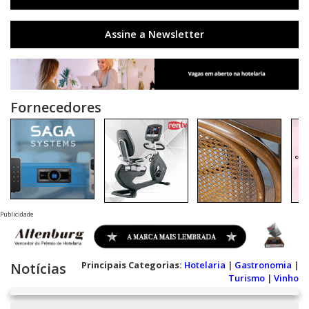
Assine a Newsletter
Fornecedores
Publicidade
Principais Categorias:
Hotelaria
|
Gastronomia
|
Notícias
Turismo
|
Vinho