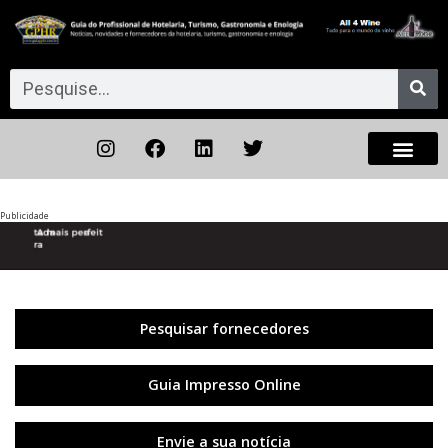
Publicidade
Anterior
◀︎
Próxi
▶︎
Pesquisar fornecedores
Guia Impresso Online
Envie a sua notícia