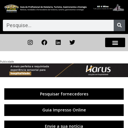
Publicidade
Anterior
◀︎
Próxi
▶︎
Pesquisar fornecedores
Guia Impresso Online
Envie a sua notícia