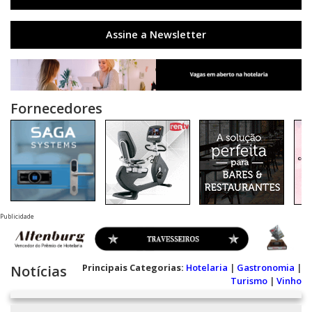
Assine a Newsletter
Fornecedores
Publicidade
Principais Categorias:
Hotelaria
|
Gastronomia
|
Notícias
Turismo
|
Vinho