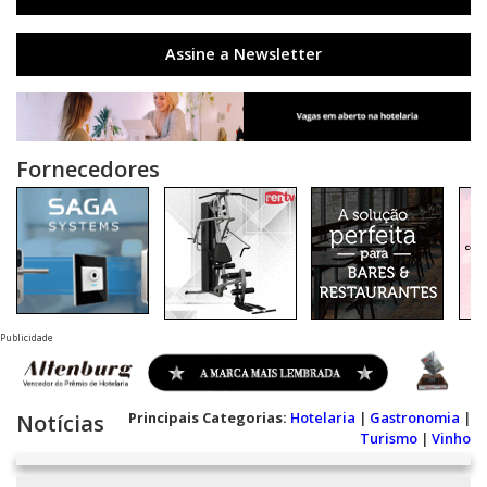
Assine a Newsletter
Fornecedores
Publicidade
Principais Categorias:
Hotelaria
|
Gastronomia
|
Notícias
Turismo
|
Vinho