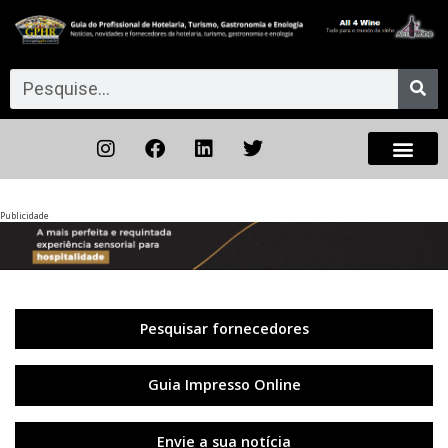
Publicidade
Anterior
◀︎
Próxi
▶︎
Pesquisar fornecedores
Guia Impresso Online
Envie a sua notícia