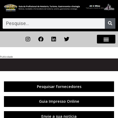
Publicidade
Anterior
◀︎
Próxi
▶︎
Pesquisar fornecedores
Guia Impresso Online
Envie a sua notícia