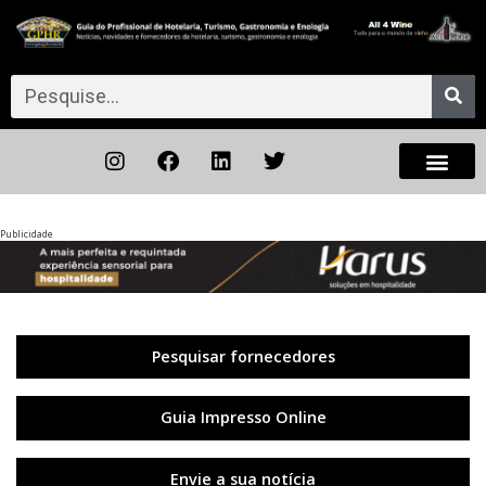
Publicidade
Anterior
◀︎
Próxi
▶︎
Pesquisar fornecedores
Guia Impresso Online
Envie a sua notícia