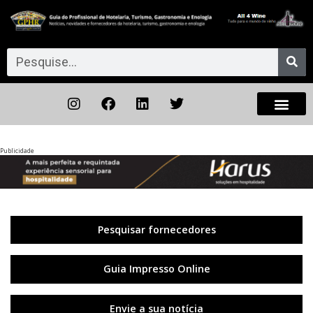
Publicidade
Anterior
◀︎
Próxi
▶︎
Pesquisar fornecedores
Guia Impresso Online
Envie a sua notícia