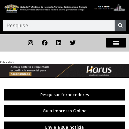
Publicidade
Anterior
◀︎
Próxi
▶︎
Pesquisar fornecedores
Guia Impresso Online
Envie a sua notícia