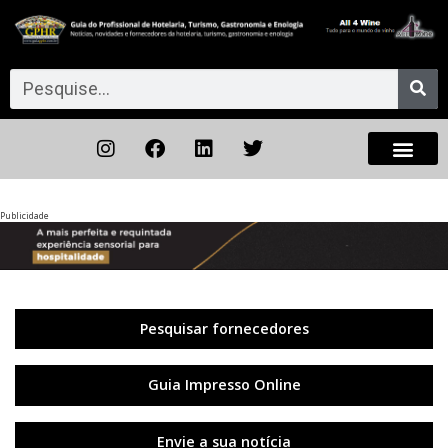
Publicidade
Anterior
◀︎
Próxi
▶︎
Pesquisar fornecedores
Guia Impresso Online
Envie a sua notícia