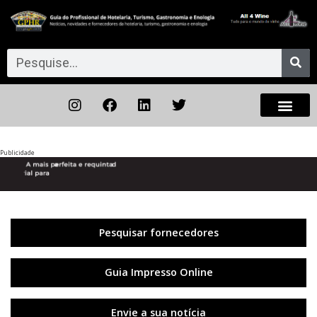
Publicidade
Anterior
◀︎
Próxi
▶︎
Pesquisar fornecedores
Guia Impresso Online
Envie a sua notícia