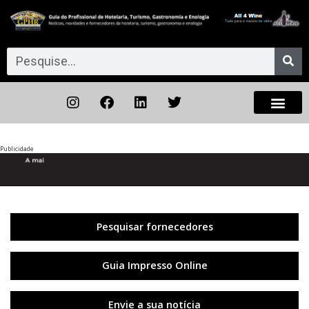
Publicidade
Anterior
◀︎
Próxi
▶︎
Pesquisar fornecedores
Guia Impresso Online
Envie a sua notícia