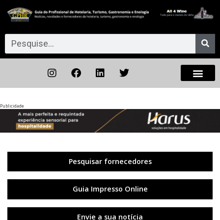
Publicidade
Anterior
◀︎
Próxi
▶︎
Pesquisar fornecedores
Guia Impresso Online
Envie a sua notícia