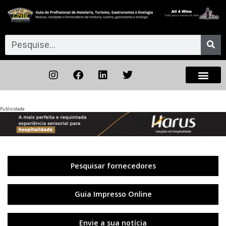
Publicidade
Anterior
◀︎
Próxi
▶︎
Pesquisar fornecedores
Guia Impresso Online
Envie a sua notícia