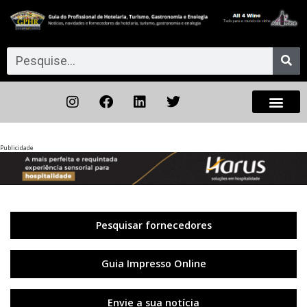
Publicidade
Anterior
◀︎
Próxi
▶︎
Pesquisar fornecedores
Guia Impresso Online
Envie a sua notícia