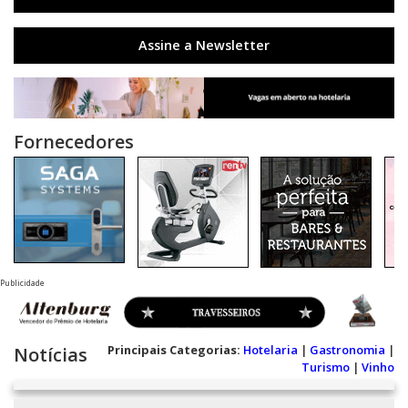
Assine a Newsletter
Fornecedores
Publicidade
Principais Categorias:
Hotelaria
|
Gastronomia
|
Notícias
Turismo
|
Vinho